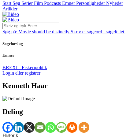
Start
Søg
Serier
Film
Podcasts
Emner
Personligheder
Nyheder
Artikler
Søg på:
Movie should be distinctly
Skriv et søgeord i søgefeltet.
Søgeforslag
Emner
BREXIT
Fiskeripolitik
Login eller registrer
Kenneth Haar
Deling
Historik