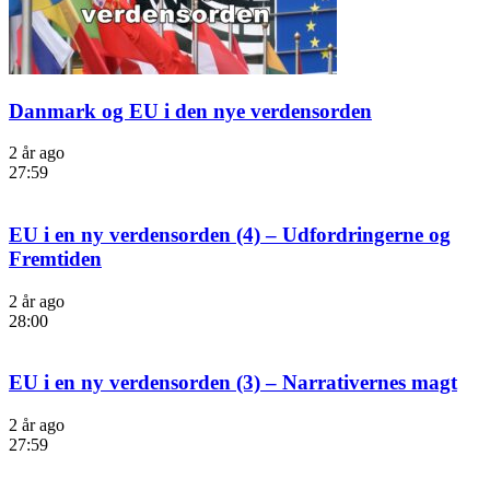
Danmark og EU i den nye verdensorden
2 år ago
27:59
EU i en ny verdensorden (4) – Udfordringerne og
Fremtiden
2 år ago
28:00
EU i en ny verdensorden (3) – Narrativernes magt
2 år ago
27:59