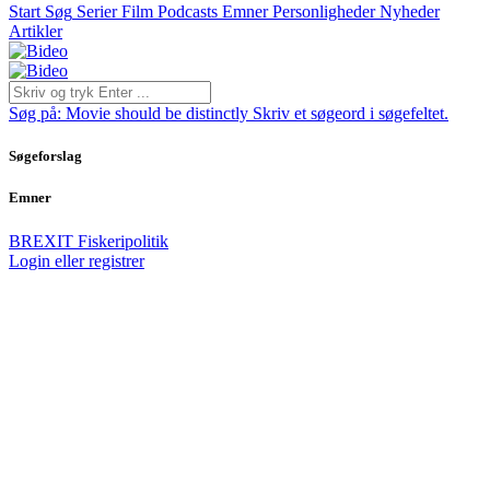
Start
Søg
Serier
Film
Podcasts
Emner
Personligheder
Nyheder
Artikler
Søg på:
Movie should be distinctly
Skriv et søgeord i søgefeltet.
Søgeforslag
Emner
BREXIT
Fiskeripolitik
Login eller registrer