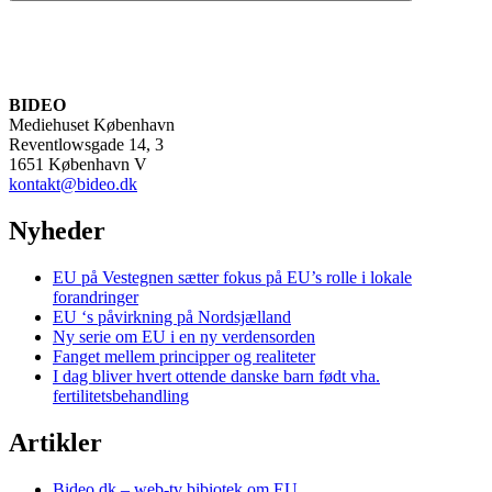
BIDEO
Mediehuset København
Reventlowsgade 14, 3
1651 København V
kontakt@bideo.dk
Nyheder
EU på Vestegnen sætter fokus på EU’s rolle i lokale
forandringer
EU ‘s påvirkning på Nordsjælland
Ny serie om EU i en ny verdensorden
Fanget mellem principper og realiteter
I dag bliver hvert ottende danske barn født vha.
fertilitetsbehandling
Artikler
Bideo.dk – web-tv bibiotek om EU