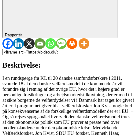
Rapportér
Beskrivelse:
I en rundspørge fra KL til 20 danske samfundsforskere i 2011,
svarede 18 at den danske velfærdsmodel i de kommende år vil
forandre sig i retning af det øvrige EU, hvor det i højere grad er
personlige forsikringer og arbejdsmarkedstilknytning, der er med til
at sikre borgerne de velfærdydelser vi i Danmark har taget for givet i
årtier. I programmet giver bl.a. velfærdsforsker Jon Kvist nogle bud
på konsekvenserne af de forskellige velfærdsmodeller der er i EU. –
Og så rejses spørgsmålet hvorvidt den danske velfærdsmodel trues
af den økonomiske politik som EU prøver at presse ned over
medlemslandene under den økonomiske krise. Medvirkende:
Velfærdsforsker, Jon Kvist, SDU EU-forsker, Kenneth Haar,