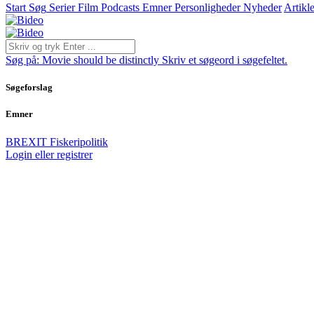
Start
Søg
Serier
Film
Podcasts
Emner
Personligheder
Nyheder
Artikle
Søg på:
Movie should be distinctly
Skriv et søgeord i søgefeltet.
Søgeforslag
Emner
BREXIT
Fiskeripolitik
Login eller registrer