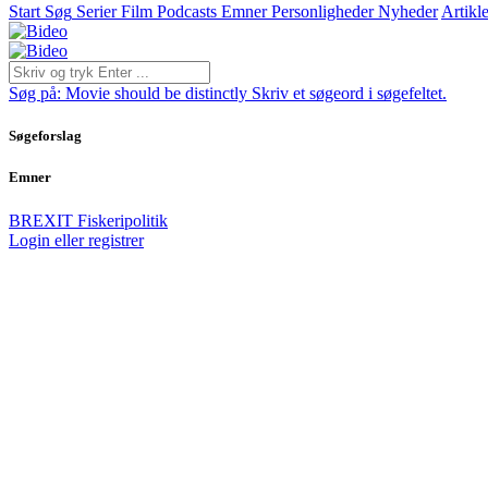
Start
Søg
Serier
Film
Podcasts
Emner
Personligheder
Nyheder
Artikle
Søg på:
Movie should be distinctly
Skriv et søgeord i søgefeltet.
Søgeforslag
Emner
BREXIT
Fiskeripolitik
Login eller registrer