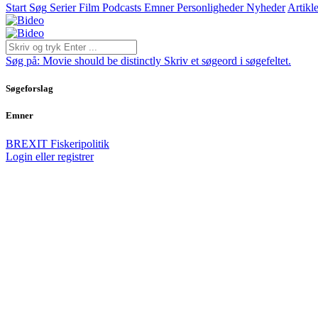
Start
Søg
Serier
Film
Podcasts
Emner
Personligheder
Nyheder
Artikle
Søg på:
Movie should be distinctly
Skriv et søgeord i søgefeltet.
Søgeforslag
Emner
BREXIT
Fiskeripolitik
Login eller registrer