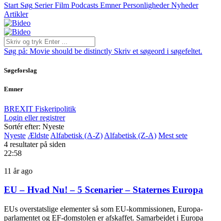
Start
Søg
Serier
Film
Podcasts
Emner
Personligheder
Nyheder
Artikler
Søg på:
Movie should be distinctly
Skriv et søgeord i søgefeltet.
Søgeforslag
Emner
BREXIT
Fiskeripolitik
Login eller registrer
Sortér efter: Nyeste
Nyeste
Ældste
Alfabetisk (A-Z)
Alfabetisk (Z-A)
Mest sete
4 resultater på siden
22:58
11 år ago
EU – Hvad Nu! – 5 Scenarier – Staternes Europa
EUs overstatslige elementer så som EU-kommissionen, Europa-
parlamentet og EF-domstolen er afskaffet. Samarbejdet i Europa