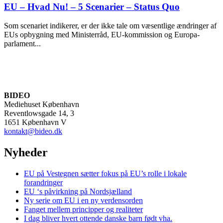
EU – Hvad Nu! – 5 Scenarier – Status Quo
Som scenariet indikerer, er der ikke tale om væsentlige ændringer af
EUs opbygning med Ministerråd, EU-kommission og Europa-
parlament...
BIDEO
Mediehuset København
Reventlowsgade 14, 3
1651 København V
kontakt@bideo.dk
Nyheder
EU på Vestegnen sætter fokus på EU’s rolle i lokale
forandringer
EU ‘s påvirkning på Nordsjælland
Ny serie om EU i en ny verdensorden
Fanget mellem principper og realiteter
I dag bliver hvert ottende danske barn født vha.