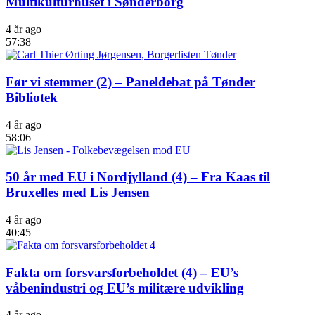
Multikulturhuset i Sønderborg
4 år ago
57:38
Før vi stemmer (2) – Paneldebat på Tønder
Bibliotek
4 år ago
58:06
50 år med EU i Nordjylland (4) – Fra Kaas til
Bruxelles med Lis Jensen
4 år ago
40:45
Fakta om forsvarsforbeholdet (4) – EU’s
våbenindustri og EU’s militære udvikling
4 år ago