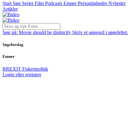
Start
Søg
Serier
Film
Podcasts
Emner
Personligheder
Nyheder
Artikler
Søg på:
Movie should be distinctly
Skriv et søgeord i søgefeltet.
Søgeforslag
Emner
BREXIT
Fiskeripolitik
Login eller registrer