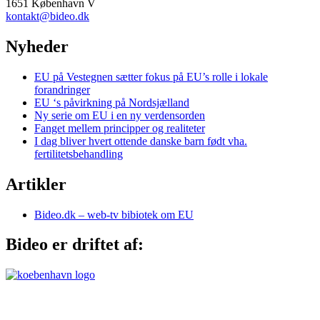
1651 København V
kontakt@bideo.dk
Nyheder
EU på Vestegnen sætter fokus på EU’s rolle i lokale
forandringer
EU ‘s påvirkning på Nordsjælland
Ny serie om EU i en ny verdensorden
Fanget mellem principper og realiteter
I dag bliver hvert ottende danske barn født vha.
fertilitetsbehandling
Artikler
Bideo.dk – web-tv bibiotek om EU
Bideo er driftet af: