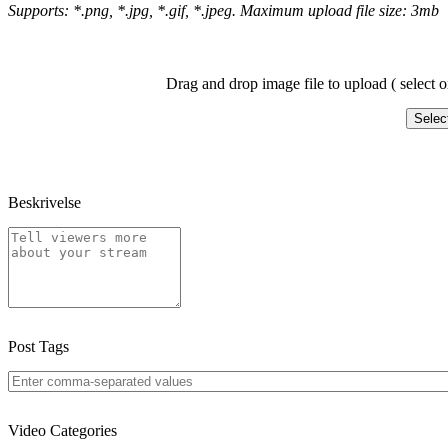
Supports: *.png, *.jpg, *.gif, *.jpeg. Maximum upload file size: 3mb
Drag and drop image file to upload ( select o
Selec
Beskrivelse
Post Tags
Video Categories