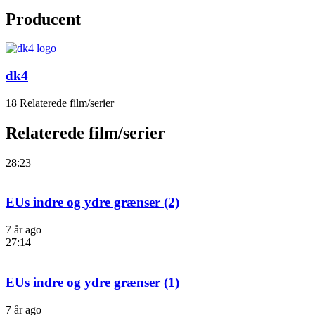
Producent
dk4
18 Relaterede film/serier
Relaterede film/serier
28:23
EUs indre og ydre grænser (2)
7 år ago
27:14
EUs indre og ydre grænser (1)
7 år ago