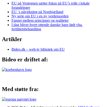
EU på Vestegnen sætter fokus på EU’s rolle i lokale
forandringer
EU ‘s påvirkning på Nordsjælland
Ny serie om EU i en ny verdensorden
Fanget mellem principper og realiteter
I dag bliver hvert ottende danske barn født vha.
fertilitetsbehandling
Artikler
Bideo.dk – web-tv bibiotek om EU
Bideo er driftet af:
Med støtte fra: