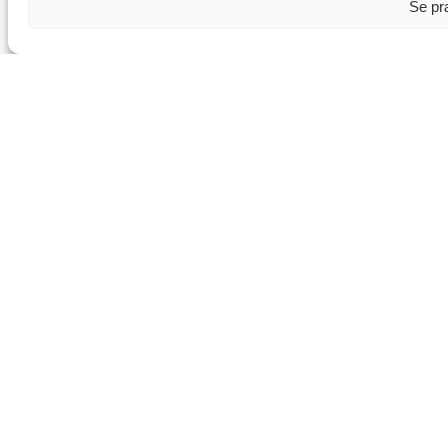
Se pr