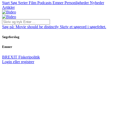
Start
Søg
Serier
Film
Podcasts
Emner
Personligheder
Nyheder
Artikler
Søg på:
Movie should be distinctly
Skriv et søgeord i søgefeltet.
Søgeforslag
Emner
BREXIT
Fiskeripolitik
Login eller registrer