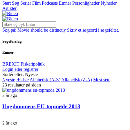
Start
Søg
Serier
Film
Podcasts
Emner
Personligheder
Nyheder
Artikler
Søg på:
Movie should be distinctly
Skriv et søgeord i søgefeltet.
Søgeforslag
Emner
BREXIT
Fiskeripolitik
Login eller registrer
Sortér efter: Nyeste
Nyeste
Ældste
Alfabetisk (A-Z)
Alfabetisk (Z-A)
Mest sete
23 resultater på siden
2 år ago
Ungdommens EU-topmøde 2013
2 år ago