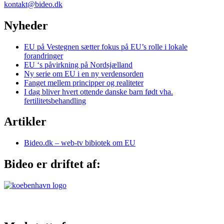
kontakt@bideo.dk
Nyheder
EU på Vestegnen sætter fokus på EU’s rolle i lokale
forandringer
EU ‘s påvirkning på Nordsjælland
Ny serie om EU i en ny verdensorden
Fanget mellem principper og realiteter
I dag bliver hvert ottende danske barn født vha.
fertilitetsbehandling
Artikler
Bideo.dk – web-tv bibiotek om EU
Bideo er driftet af: