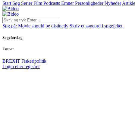
Start
Søg
Serier
Film
Podcasts
Emner
Personligheder
Nyheder
Artikle
Søg på:
Movie should be distinctly
Skriv et søgeord i søgefeltet.
Søgeforslag
Emner
BREXIT
Fiskeripolitik
Login eller registrer