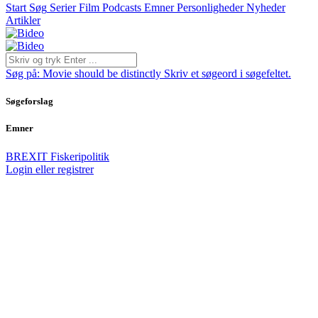
Start
Søg
Serier
Film
Podcasts
Emner
Personligheder
Nyheder
Artikler
Søg på:
Movie should be distinctly
Skriv et søgeord i søgefeltet.
Søgeforslag
Emner
BREXIT
Fiskeripolitik
Login eller registrer