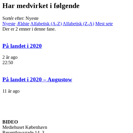
Har medvirket i følgende
Sortér efter: Nyeste
Nyeste
Ældste
Alfabetisk (A-Z)
Alfabetisk (Z-A)
Mest sete
Der er 2 emner i denne fane.
På landet i 2020
2 år ago
22:50
På landet i 2020 – Augustow
11 år ago
BIDEO
Mediehuset København
Reventlowsgade 14, 3