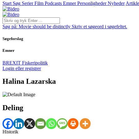
Start
Søg
Serier
Film
Podcasts
Emner
Personligheder
Nyheder
Artikle
Søg på:
Movie should be distinctly
Skriv et søgeord i søgefeltet.
Søgeforslag
Emner
BREXIT
Fiskeripolitik
Login eller registrer
Halina Lazarska
Deling
Historik