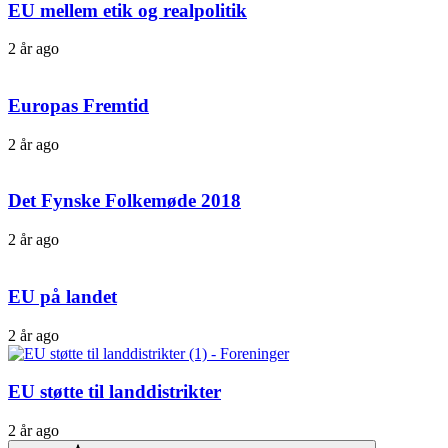
EU mellem etik og realpolitik
2 år ago
Europas Fremtid
2 år ago
Det Fynske Folkemøde 2018
2 år ago
EU på landet
2 år ago
EU støtte til landdistrikter
2 år ago