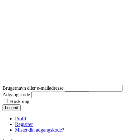
Brugernavn eller e-mailadresse
Adgangskode
Husk mig
Log ind
Profil
Registrer
Mistet din adgangskode?