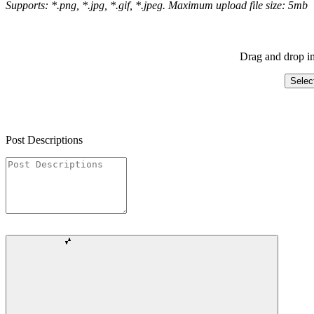
Supports: *.png, *.jpg, *.gif, *.jpeg. Maximum upload file size: 5mb
Drag and drop im
Selec
Post Descriptions