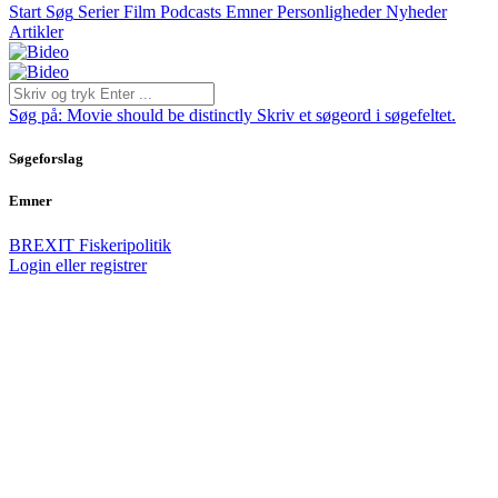
Start
Søg
Serier
Film
Podcasts
Emner
Personligheder
Nyheder
Artikler
Søg på:
Movie should be distinctly
Skriv et søgeord i søgefeltet.
Søgeforslag
Emner
BREXIT
Fiskeripolitik
Login eller registrer