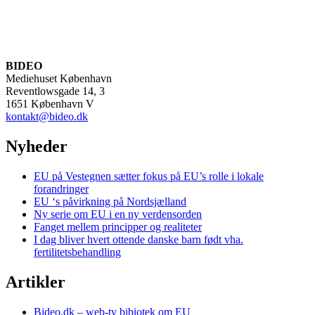
BIDEO
Mediehuset København
Reventlowsgade 14, 3
1651 København V
kontakt@bideo.dk
Nyheder
EU på Vestegnen sætter fokus på EU’s rolle i lokale
forandringer
EU ‘s påvirkning på Nordsjælland
Ny serie om EU i en ny verdensorden
Fanget mellem principper og realiteter
I dag bliver hvert ottende danske barn født vha.
fertilitetsbehandling
Artikler
Bideo.dk – web-tv bibiotek om EU