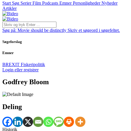
Start
Søg
Serier
Film
Podcasts
Emner
Personligheder
Nyheder
Artikler
Søg på:
Movie should be distinctly
Skriv et søgeord i søgefeltet.
Søgeforslag
Emner
BREXIT
Fiskeripolitik
Login eller registrer
Godfrey Bloom
Deling
Historik