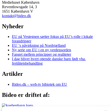
Mediehuset København
Reventlowsgade 14, 3
1651 København V
kontakt@bideo.dk
Nyheder
EU på Vestegnen sætter fokus på EU’s rolle i lokale
forandringer
EU ‘s påvirkning på Nordsjælland
Ny serie om EU i en ny verdensorden
Fanget mellem principper og realiteter
I dag bliver hvert ottende danske barn født vha.
fertilitetsbehandling
Artikler
Bideo.dk – web-tv bibiotek om EU
Bideo er driftet af: