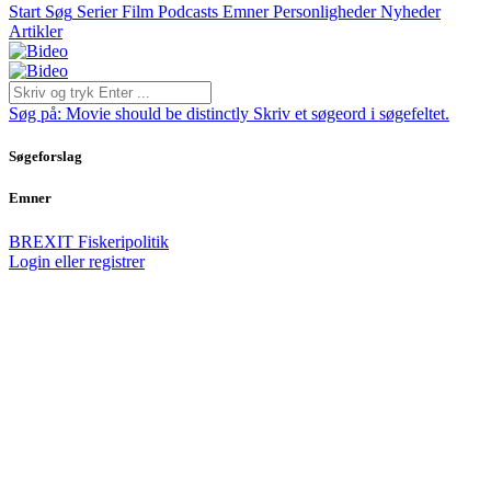
Start
Søg
Serier
Film
Podcasts
Emner
Personligheder
Nyheder
Artikler
Søg på:
Movie should be distinctly
Skriv et søgeord i søgefeltet.
Søgeforslag
Emner
BREXIT
Fiskeripolitik
Login eller registrer