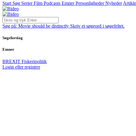
Start
Søg
Serier
Film
Podcasts
Emner
Personligheder
Nyheder
Artikle
Søg på:
Movie should be distinctly
Skriv et søgeord i søgefeltet.
Søgeforslag
Emner
BREXIT
Fiskeripolitik
Login eller registrer