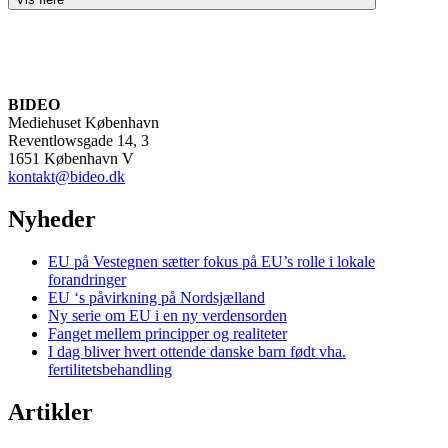
BIDEO
Mediehuset København
Reventlowsgade 14, 3
1651 København V
kontakt@bideo.dk
Nyheder
EU på Vestegnen sætter fokus på EU’s rolle i lokale
forandringer
EU ‘s påvirkning på Nordsjælland
Ny serie om EU i en ny verdensorden
Fanget mellem principper og realiteter
I dag bliver hvert ottende danske barn født vha.
fertilitetsbehandling
Artikler