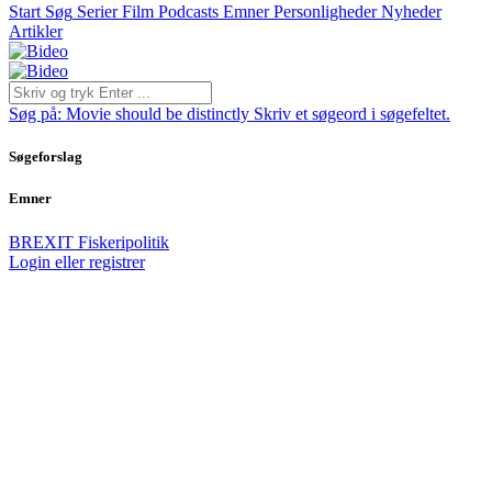
Start
Søg
Serier
Film
Podcasts
Emner
Personligheder
Nyheder
Artikler
Søg på:
Movie should be distinctly
Skriv et søgeord i søgefeltet.
Søgeforslag
Emner
BREXIT
Fiskeripolitik
Login eller registrer