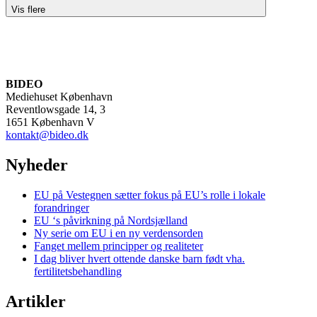
Vis flere
BIDEO
Mediehuset København
Reventlowsgade 14, 3
1651 København V
kontakt@bideo.dk
Nyheder
EU på Vestegnen sætter fokus på EU’s rolle i lokale
forandringer
EU ‘s påvirkning på Nordsjælland
Ny serie om EU i en ny verdensorden
Fanget mellem principper og realiteter
I dag bliver hvert ottende danske barn født vha.
fertilitetsbehandling
Artikler