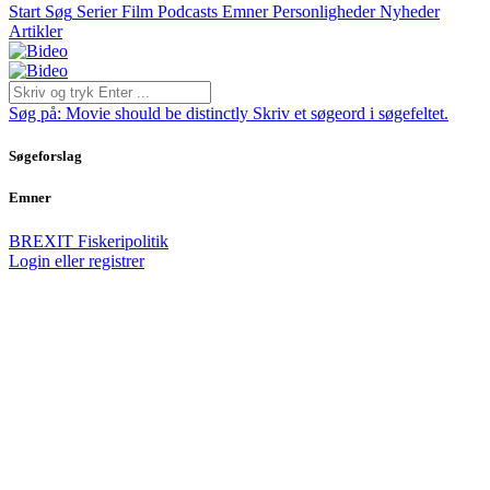
Start
Søg
Serier
Film
Podcasts
Emner
Personligheder
Nyheder
Artikler
Søg på:
Movie should be distinctly
Skriv et søgeord i søgefeltet.
Søgeforslag
Emner
BREXIT
Fiskeripolitik
Login eller registrer