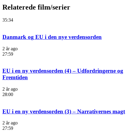
Relaterede film/serier
35:34
Danmark og EU i den nye verdensorden
2 år ago
27:59
EU i en ny verdensorden (4) – Udfordringerne og
Fremtiden
2 år ago
28:00
EU i en ny verdensorden (3) – Narrativernes magt
2 år ago
27:59