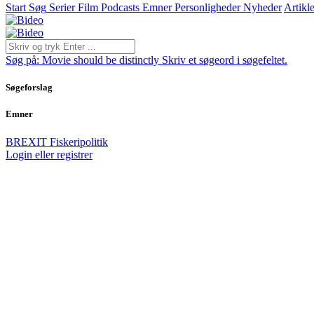
Start
Søg
Serier
Film
Podcasts
Emner
Personligheder
Nyheder
Artikle
Søg på:
Movie should be distinctly
Skriv et søgeord i søgefeltet.
Søgeforslag
Emner
BREXIT
Fiskeripolitik
Login eller registrer