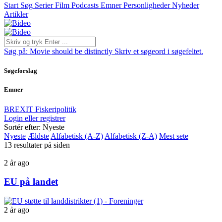
Start
Søg
Serier
Film
Podcasts
Emner
Personligheder
Nyheder
Artikler
Søg på:
Movie should be distinctly
Skriv et søgeord i søgefeltet.
Søgeforslag
Emner
BREXIT
Fiskeripolitik
Login eller registrer
Sortér efter: Nyeste
Nyeste
Ældste
Alfabetisk (A-Z)
Alfabetisk (Z-A)
Mest sete
13 resultater på siden
2 år ago
EU på landet
2 år ago