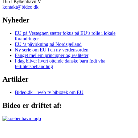
1651 København V
kontakt@bideo.dk
Nyheder
EU på Vestegnen sætter fokus på EU’s rolle i lokale
forandringer
EU ‘s påvirkning på Nordsjælland
Ny serie om EU i en ny verdensorden
Fanget mellem principper og realiteter
I dag bliver hvert ottende danske barn født vha.
fertilitetsbehandling
Artikler
Bideo.dk – web-tv bibiotek om EU
Bideo er driftet af: