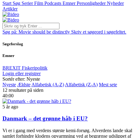
Start
Søg
Serier
Film
Podcasts
Emner
Personligheder
Nyheder
Artikler
Søg på:
Movie should be distinctly
Skriv et søgeord i søgefeltet.
Søgeforslag
Emner
BREXIT
Fiskeripolitik
Login eller registrer
Sortér efter: Nyeste
Nyeste
Ældste
Alfabetisk (A-Z)
Alfabetisk (Z-A)
Mest sete
12 resultater på siden
40:00
5 år ago
Danmark – det grønne håb i EU?
Vi er i gang med verdens største kemi-forsøg. Alverdens lande skal
samlet forhindre klodens opvarmning ved at begrænse udslippet af