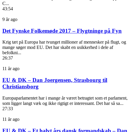
C...
43:54
9 år ago
Det Fynske Folkemøde 2017 – Flygtninge på Fyn
Krig tæt på Europa har tvunget millioner af mennesker på flugt, og
mange søger mod EU. Det har skabt en usikkerhed i dele af
befolkni...
26:37
11 år ago
EU & DK – Dan Joergensen, Strasbourg til
Christiansborg
Europaparlamentet har i mange år været betragtet som et parlament,
som ligger langt væk og ikke rigtigt er interessant. Det har så sa...
27:33
11 år ago
EU & DK – Et halvt års dansk formandskab – Dan