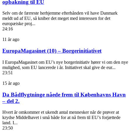
opbakning til EU
Selv om de færreste herhjemme efterhånden vil have Danmark
meldt ud af EU, så kniber det meget med interessen for det
europæiske proj...
24:16
11 år ago
EuropaMagasinet (10) – Borgerinitiativet
I EuropaMagasinet om EU’s nye borgerinitiativ hører vi om den nye
mulighed, som EU lancerede i år. Initiativet skal give de eur...
23:51
15 år ago
Da Bådflygtninge nåede frem til Københavns Havn
– del 2.
Hvert år omkommer et ukendt antal mennesker når de prøver at
krydse Middelhavet i små både for at nå frem til EU’s forjættede
land. I...
23:50