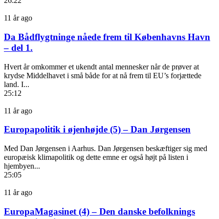
26:22
11 år ago
Da Bådflygtninge nåede frem til Københavns Havn
– del 1.
Hvert år omkommer et ukendt antal mennesker når de prøver at
krydse Middelhavet i små både for at nå frem til EU’s forjættede
land. I...
25:12
11 år ago
Europapolitik i øjenhøjde (5) – Dan Jørgensen
Med Dan Jørgensen i Aarhus. Dan Jørgensen beskæftiger sig med
europæisk klimapolitik og dette emne er også højt på listen i
hjembyen...
25:05
11 år ago
EuropaMagasinet (4) – Den danske befolknings