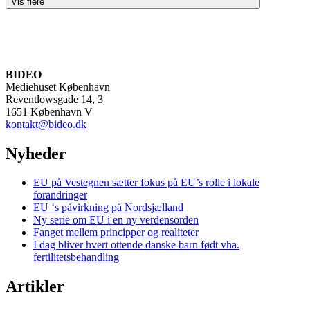
Vis flere
BIDEO
Mediehuset København
Reventlowsgade 14, 3
1651 København V
kontakt@bideo.dk
Nyheder
EU på Vestegnen sætter fokus på EU’s rolle i lokale
forandringer
EU ‘s påvirkning på Nordsjælland
Ny serie om EU i en ny verdensorden
Fanget mellem principper og realiteter
I dag bliver hvert ottende danske barn født vha.
fertilitetsbehandling
Artikler