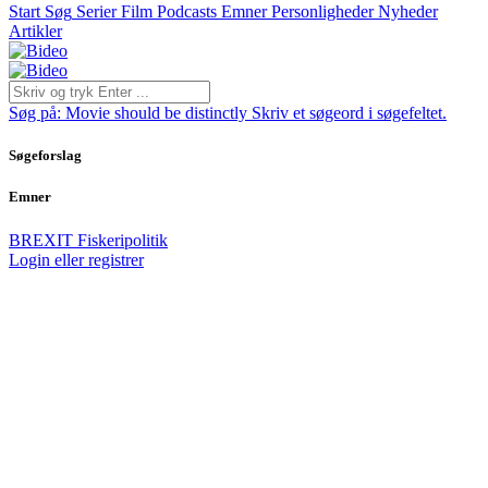
Start
Søg
Serier
Film
Podcasts
Emner
Personligheder
Nyheder
Artikler
Søg på:
Movie should be distinctly
Skriv et søgeord i søgefeltet.
Søgeforslag
Emner
BREXIT
Fiskeripolitik
Login eller registrer