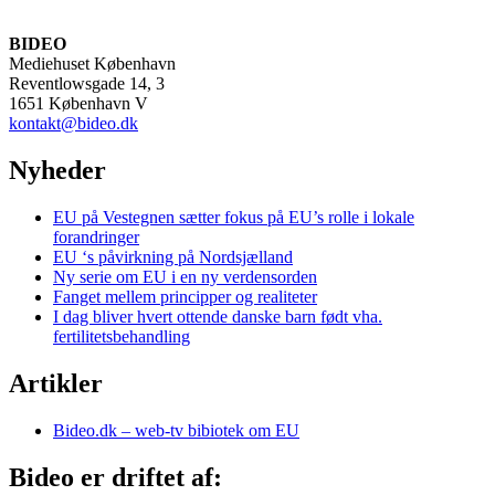
BIDEO
Mediehuset København
Reventlowsgade 14, 3
1651 København V
kontakt@bideo.dk
Nyheder
EU på Vestegnen sætter fokus på EU’s rolle i lokale
forandringer
EU ‘s påvirkning på Nordsjælland
Ny serie om EU i en ny verdensorden
Fanget mellem principper og realiteter
I dag bliver hvert ottende danske barn født vha.
fertilitetsbehandling
Artikler
Bideo.dk – web-tv bibiotek om EU
Bideo er driftet af: