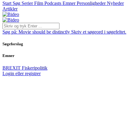
Start
Søg
Serier
Film
Podcasts
Emner
Personligheder
Nyheder
Artikler
Søg på:
Movie should be distinctly
Skriv et søgeord i søgefeltet.
Søgeforslag
Emner
BREXIT
Fiskeripolitik
Login eller registrer