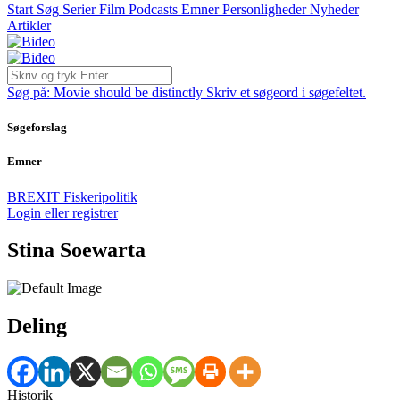
Start
Søg
Serier
Film
Podcasts
Emner
Personligheder
Nyheder
Artikler
Søg på:
Movie should be distinctly
Skriv et søgeord i søgefeltet.
Søgeforslag
Emner
BREXIT
Fiskeripolitik
Login eller registrer
Stina Soewarta
Deling
Historik