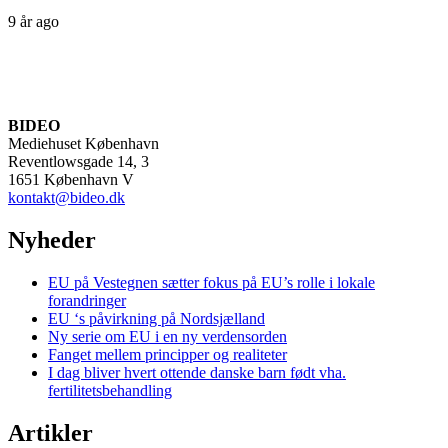
9 år ago
BIDEO
Mediehuset København
Reventlowsgade 14, 3
1651 København V
kontakt@bideo.dk
Nyheder
EU på Vestegnen sætter fokus på EU’s rolle i lokale
forandringer
EU ‘s påvirkning på Nordsjælland
Ny serie om EU i en ny verdensorden
Fanget mellem principper og realiteter
I dag bliver hvert ottende danske barn født vha.
fertilitetsbehandling
Artikler