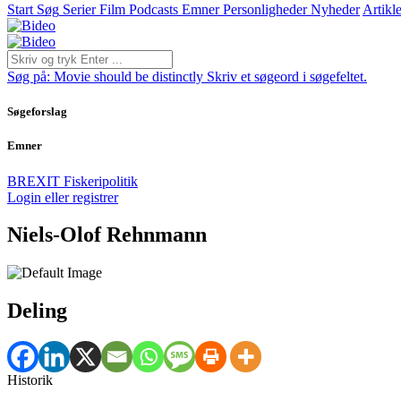
Start
Søg
Serier
Film
Podcasts
Emner
Personligheder
Nyheder
Artikle
Søg på:
Movie should be distinctly
Skriv et søgeord i søgefeltet.
Søgeforslag
Emner
BREXIT
Fiskeripolitik
Login eller registrer
Niels-Olof Rehnmann
Deling
Historik