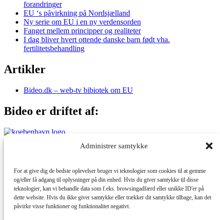
forandringer
EU ‘s påvirkning på Nordsjælland
Ny serie om EU i en ny verdensorden
Fanget mellem principper og realiteter
I dag bliver hvert ottende danske barn født vha.
fertilitetsbehandling
Artikler
Bideo.dk – web-tv bibiotek om EU
Bideo er driftet af:
Administrer samtykke
Med støtte fra:
For at give dig de bedste oplevelser bruger vi teknologier som cookies til at gemme
og/eller få adgang til oplysninger på din enhed. Hvis du giver samtykke til disse
teknologier, kan vi behandle data som f.eks. browsingadfærd eller unikke ID'er på
dette website. Hvis du ikke giver samtykke eller trækker dit samtykke tilbage, kan det
påvirke visse funktioner og funktionalitet negativt.
© 2026 Bideo. All rights reserved. Support by
1902 Software