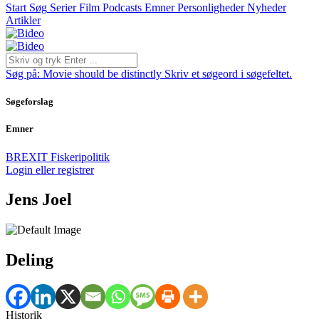
Start
Søg
Serier
Film
Podcasts
Emner
Personligheder
Nyheder
Artikler
Søg på:
Movie should be distinctly
Skriv et søgeord i søgefeltet.
Søgeforslag
Emner
BREXIT
Fiskeripolitik
Login eller registrer
Jens Joel
Deling
Historik