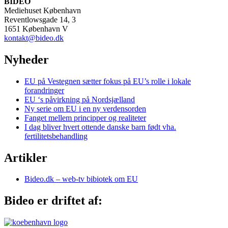
BIDEO
Mediehuset København
Reventlowsgade 14, 3
1651 København V
kontakt@bideo.dk
Nyheder
EU på Vestegnen sætter fokus på EU’s rolle i lokale
forandringer
EU ‘s påvirkning på Nordsjælland
Ny serie om EU i en ny verdensorden
Fanget mellem principper og realiteter
I dag bliver hvert ottende danske barn født vha.
fertilitetsbehandling
Artikler
Bideo.dk – web-tv bibiotek om EU
Bideo er driftet af: