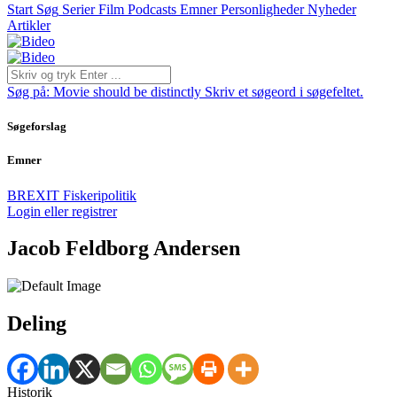
Start
Søg
Serier
Film
Podcasts
Emner
Personligheder
Nyheder
Artikler
Søg på:
Movie should be distinctly
Skriv et søgeord i søgefeltet.
Søgeforslag
Emner
BREXIT
Fiskeripolitik
Login eller registrer
Jacob Feldborg Andersen
Deling
Historik