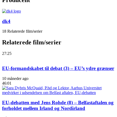
Producent
dk4
18 Relaterede film/serier
Relaterede film/serier
27:25
EU-formandskabet til debat (3) – EU’s ydre grænser
10 måneder ago
46:01
EU-debatten med Jens Rohde (8) – Belfastaftalen og
forholdet mellem Irland og Nordirland