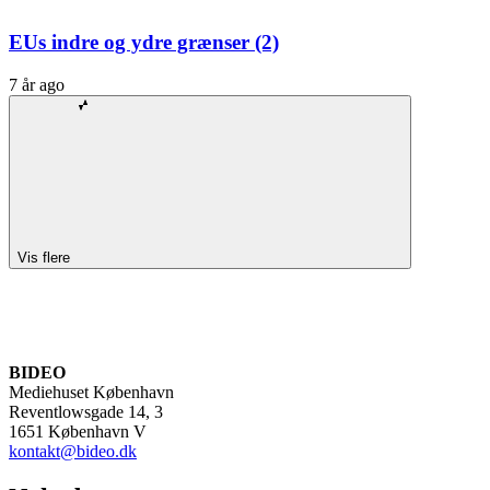
EUs indre og ydre grænser (2)
7 år ago
Vis flere
BIDEO
Mediehuset København
Reventlowsgade 14, 3
1651 København V
kontakt@bideo.dk