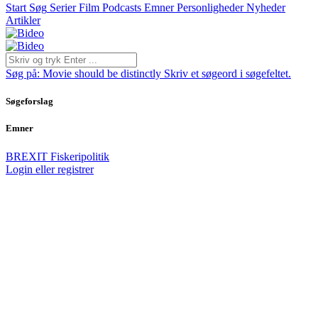
Start
Søg
Serier
Film
Podcasts
Emner
Personligheder
Nyheder
Artikler
Søg på:
Movie should be distinctly
Skriv et søgeord i søgefeltet.
Søgeforslag
Emner
BREXIT
Fiskeripolitik
Login eller registrer