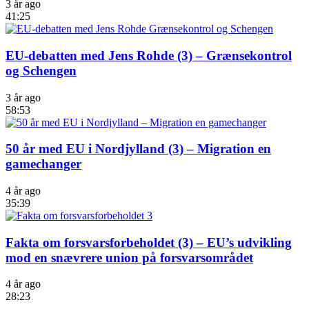
3 år ago
41:25
EU-debatten med Jens Rohde (3) – Grænsekontrol
og Schengen
3 år ago
58:53
50 år med EU i Nordjylland (3) – Migration en
gamechanger
4 år ago
35:39
Fakta om forsvarsforbeholdet (3) – EU’s udvikling
mod en snævrere union på forsvarsområdet
4 år ago
28:23