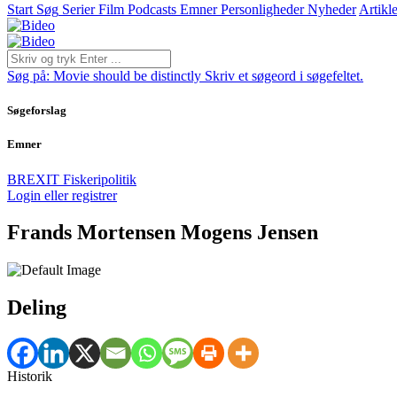
Start
Søg
Serier
Film
Podcasts
Emner
Personligheder
Nyheder
Artikle
Søg på:
Movie should be distinctly
Skriv et søgeord i søgefeltet.
Søgeforslag
Emner
BREXIT
Fiskeripolitik
Login eller registrer
Frands Mortensen Mogens Jensen
Deling
Historik