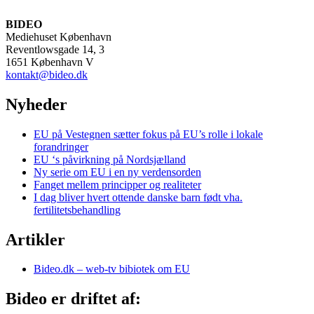
BIDEO
Mediehuset København
Reventlowsgade 14, 3
1651 København V
kontakt@bideo.dk
Nyheder
EU på Vestegnen sætter fokus på EU’s rolle i lokale
forandringer
EU ‘s påvirkning på Nordsjælland
Ny serie om EU i en ny verdensorden
Fanget mellem principper og realiteter
I dag bliver hvert ottende danske barn født vha.
fertilitetsbehandling
Artikler
Bideo.dk – web-tv bibiotek om EU
Bideo er driftet af: