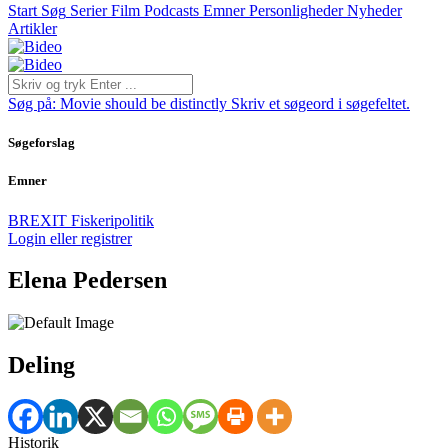
Start
Søg
Serier
Film
Podcasts
Emner
Personligheder
Nyheder
Artikler
Søg på:
Movie should be distinctly
Skriv et søgeord i søgefeltet.
Søgeforslag
Emner
BREXIT
Fiskeripolitik
Login eller registrer
Elena Pedersen
Deling
Historik