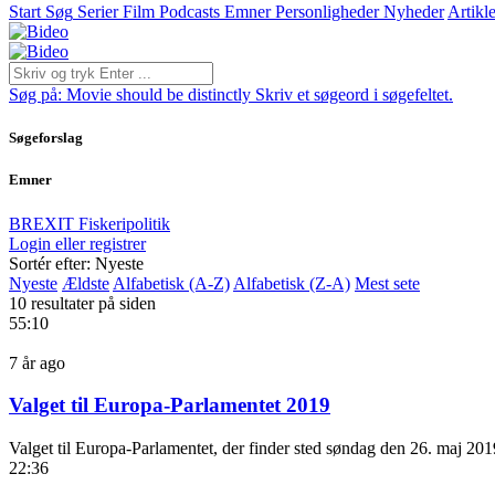
Start
Søg
Serier
Film
Podcasts
Emner
Personligheder
Nyheder
Artikle
Søg på:
Movie should be distinctly
Skriv et søgeord i søgefeltet.
Søgeforslag
Emner
BREXIT
Fiskeripolitik
Login eller registrer
Sortér efter: Nyeste
Nyeste
Ældste
Alfabetisk (A-Z)
Alfabetisk (Z-A)
Mest sete
10 resultater på siden
55:10
7 år ago
Valget til Europa-Parlamentet 2019
Valget til Europa-Parlamentet, der finder sted søndag den 26. maj 20
22:36