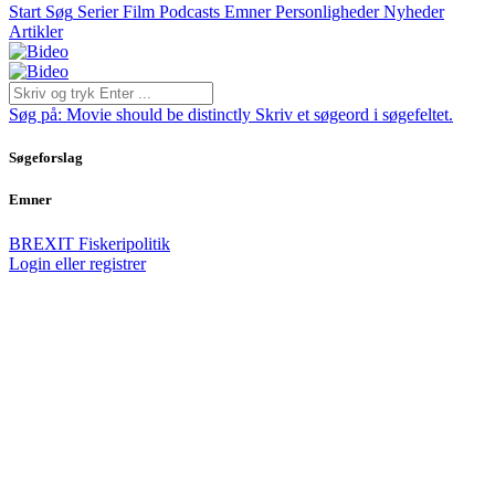
Start
Søg
Serier
Film
Podcasts
Emner
Personligheder
Nyheder
Artikler
Søg på:
Movie should be distinctly
Skriv et søgeord i søgefeltet.
Søgeforslag
Emner
BREXIT
Fiskeripolitik
Login eller registrer