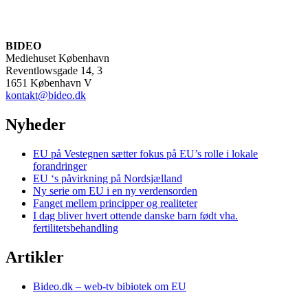
BIDEO
Mediehuset København
Reventlowsgade 14, 3
1651 København V
kontakt@bideo.dk
Nyheder
EU på Vestegnen sætter fokus på EU’s rolle i lokale
forandringer
EU ‘s påvirkning på Nordsjælland
Ny serie om EU i en ny verdensorden
Fanget mellem principper og realiteter
I dag bliver hvert ottende danske barn født vha.
fertilitetsbehandling
Artikler
Bideo.dk – web-tv bibiotek om EU