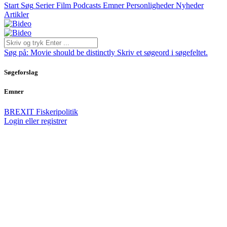
Start
Søg
Serier
Film
Podcasts
Emner
Personligheder
Nyheder
Artikler
Søg på:
Movie should be distinctly
Skriv et søgeord i søgefeltet.
Søgeforslag
Emner
BREXIT
Fiskeripolitik
Login eller registrer