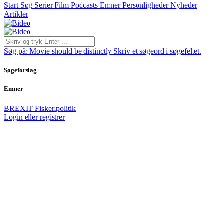
Start
Søg
Serier
Film
Podcasts
Emner
Personligheder
Nyheder
Artikler
Søg på:
Movie should be distinctly
Skriv et søgeord i søgefeltet.
Søgeforslag
Emner
BREXIT
Fiskeripolitik
Login eller registrer