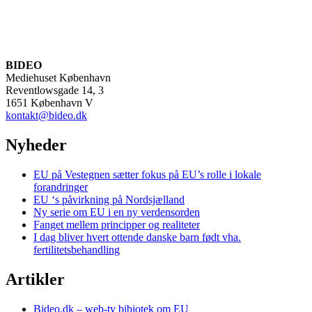
BIDEO
Mediehuset København
Reventlowsgade 14, 3
1651 København V
kontakt@bideo.dk
Nyheder
EU på Vestegnen sætter fokus på EU’s rolle i lokale
forandringer
EU ‘s påvirkning på Nordsjælland
Ny serie om EU i en ny verdensorden
Fanget mellem principper og realiteter
I dag bliver hvert ottende danske barn født vha.
fertilitetsbehandling
Artikler
Bideo.dk – web-tv bibiotek om EU