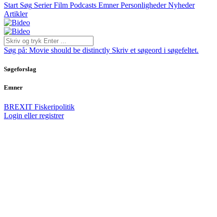
Start
Søg
Serier
Film
Podcasts
Emner
Personligheder
Nyheder
Artikler
Søg på:
Movie should be distinctly
Skriv et søgeord i søgefeltet.
Søgeforslag
Emner
BREXIT
Fiskeripolitik
Login eller registrer