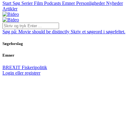
Start
Søg
Serier
Film
Podcasts
Emner
Personligheder
Nyheder
Artikler
Søg på:
Movie should be distinctly
Skriv et søgeord i søgefeltet.
Søgeforslag
Emner
BREXIT
Fiskeripolitik
Login eller registrer