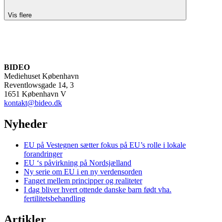
Vis flere
BIDEO
Mediehuset København
Reventlowsgade 14, 3
1651 København V
kontakt@bideo.dk
Nyheder
EU på Vestegnen sætter fokus på EU’s rolle i lokale
forandringer
EU ‘s påvirkning på Nordsjælland
Ny serie om EU i en ny verdensorden
Fanget mellem principper og realiteter
I dag bliver hvert ottende danske barn født vha.
fertilitetsbehandling
Artikler