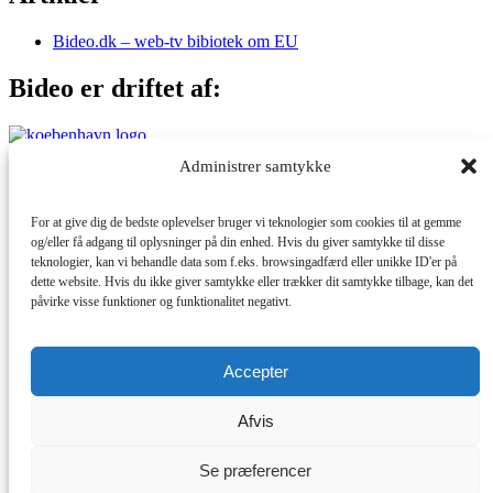
Bideo.dk – web-tv bibiotek om EU
Bideo er driftet af:
Administrer samtykke
Med støtte fra:
For at give dig de bedste oplevelser bruger vi teknologier som cookies til at gemme
og/eller få adgang til oplysninger på din enhed. Hvis du giver samtykke til disse
teknologier, kan vi behandle data som f.eks. browsingadfærd eller unikke ID'er på
dette website. Hvis du ikke giver samtykke eller trækker dit samtykke tilbage, kan det
påvirke visse funktioner og funktionalitet negativt.
© 2026 Bideo. All rights reserved. Support by
1902 Software
Brugernavn eller e-mailadresse
Adgangskode
Accepter
Husk mig
Log ind
Afvis
Profil
Se præferencer
Registrer