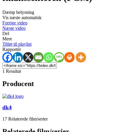
Dæmp belysning
Vis næste automatisk
Forrige video
Næste video
Del
Mere
Tilføj til playlist
Rapportér
1 Resultat
Producent
dk4
17 Relaterede film/serier
Relaterede film/serier