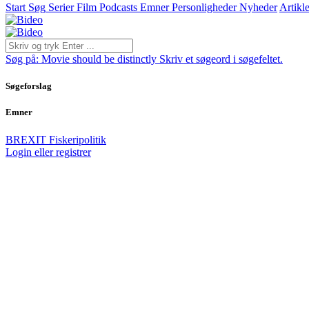
Start
Søg
Serier
Film
Podcasts
Emner
Personligheder
Nyheder
Artikle
Søg på:
Movie should be distinctly
Skriv et søgeord i søgefeltet.
Søgeforslag
Emner
BREXIT
Fiskeripolitik
Login eller registrer