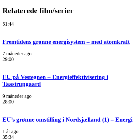
Relaterede film/serier
51:44
Fremtidens grønne energisystem – med atomkraft
7 måneder ago
29:00
EU på Vestegnen – Energieffektivisering i
Taastrupgaard
9 måneder ago
28:00
EU’s grønne omstilling i Nordsjælland (1) – Energi
1 år ago
35:34