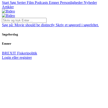
Start
Søg
Serier
Film
Podcasts
Emner
Personligheder
Nyheder
Artikler
Søg på:
Movie should be distinctly
Skriv et søgeord i søgefeltet.
Søgeforslag
Emner
BREXIT
Fiskeripolitik
Login eller registrer