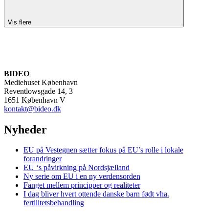
Vis flere
BIDEO
Mediehuset København
Reventlowsgade 14, 3
1651 København V
kontakt@bideo.dk
Nyheder
EU på Vestegnen sætter fokus på EU’s rolle i lokale
forandringer
EU ‘s påvirkning på Nordsjælland
Ny serie om EU i en ny verdensorden
Fanget mellem principper og realiteter
I dag bliver hvert ottende danske barn født vha.
fertilitetsbehandling