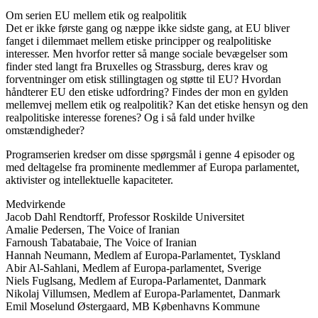
Om serien EU mellem etik og realpolitik
Det er ikke første gang og næppe ikke sidste gang, at EU bliver
fanget i dilemmaet mellem etiske principper og realpolitiske
interesser. Men hvorfor retter så mange sociale bevægelser som
finder sted langt fra Bruxelles og Strassburg, deres krav og
forventninger om etisk stillingtagen og støtte til EU? Hvordan
håndterer EU den etiske udfordring? Findes der mon en gylden
mellemvej mellem etik og realpolitik? Kan det etiske hensyn og den
realpolitiske interesse forenes? Og i så fald under hvilke
omstændigheder?
Programserien kredser om disse spørgsmål i genne 4 episoder og
med deltagelse fra prominente medlemmer af Europa parlamentet,
aktivister og intellektuelle kapaciteter.
Medvirkende
Jacob Dahl Rendtorff, Professor Roskilde Universitet
Amalie Pedersen, The Voice of Iranian
Farnoush Tabatabaie, The Voice of Iranian
Hannah Neumann, Medlem af Europa-Parlamentet, Tyskland
Abir Al-Sahlani, Medlem af Europa-parlamentet, Sverige
Niels Fuglsang, Medlem af Europa-Parlamentet, Danmark
Nikolaj Villumsen, Medlem af Europa-Parlamentet, Danmark
Emil Moselund Østergaard, MB Københavns Kommune