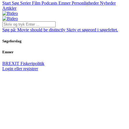
Start
Søg
Serier
Film
Podcasts
Emner
Personligheder
Nyheder
Artikler
Søg på:
Movie should be distinctly
Skriv et søgeord i søgefeltet.
Søgeforslag
Emner
BREXIT
Fiskeripolitik
Login eller registrer