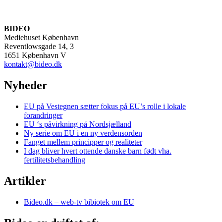
BIDEO
Mediehuset København
Reventlowsgade 14, 3
1651 København V
kontakt@bideo.dk
Nyheder
EU på Vestegnen sætter fokus på EU’s rolle i lokale
forandringer
EU ‘s påvirkning på Nordsjælland
Ny serie om EU i en ny verdensorden
Fanget mellem principper og realiteter
I dag bliver hvert ottende danske barn født vha.
fertilitetsbehandling
Artikler
Bideo.dk – web-tv bibiotek om EU