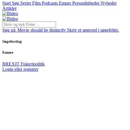
Start
Søg
Serier
Film
Podcasts
Emner
Personligheder
Nyheder
Artikler
Søg på:
Movie should be distinctly
Skriv et søgeord i søgefeltet.
Søgeforslag
Emner
BREXIT
Fiskeripolitik
Login eller registrer