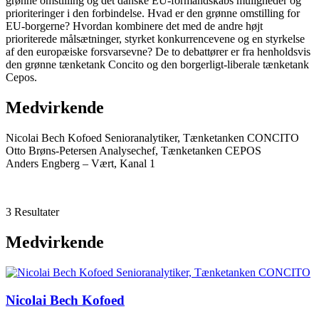
grønne omstilling og det danske EU-formandskabs muligheder og
prioriteringer i den forbindelse. Hvad er den grønne omstilling for
EU-borgerne? Hvordan kombinere det med de andre højt
prioriterede målsætninger, styrket konkurrencevene og en styrkelse
af den europæiske forsvarsevne? De to debattører er fra henholdsvis
den grønne tænketank Concito og den borgerligt-liberale tænketank
Cepos.
Medvirkende
Nicolai Bech Kofoed Senioranalytiker, Tænketanken CONCITO
Otto Brøns-Petersen Analysechef, Tænketanken CEPOS
Anders Engberg – Vært, Kanal 1
3 Resultater
Medvirkende
Nicolai Bech Kofoed