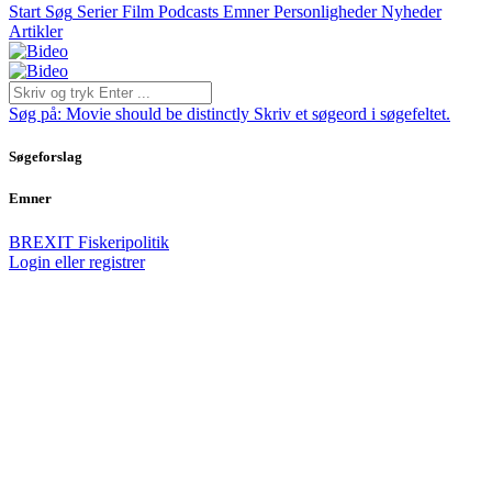
Start
Søg
Serier
Film
Podcasts
Emner
Personligheder
Nyheder
Artikler
Søg på:
Movie should be distinctly
Skriv et søgeord i søgefeltet.
Søgeforslag
Emner
BREXIT
Fiskeripolitik
Login eller registrer