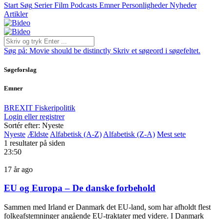
Start
Søg
Serier
Film
Podcasts
Emner
Personligheder
Nyheder
Artikler
Søg på:
Movie should be distinctly
Skriv et søgeord i søgefeltet.
Søgeforslag
Emner
BREXIT
Fiskeripolitik
Login eller registrer
Sortér efter: Nyeste
Nyeste
Ældste
Alfabetisk (A-Z)
Alfabetisk (Z-A)
Mest sete
1 resultater på siden
23:50
17 år ago
EU og Europa – De danske forbehold
Sammen med Irland er Danmark det EU-land, som har afholdt flest
folkeafstemninger angående EU-traktater med videre. I Danmark