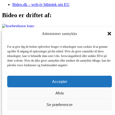
Bideo.dk – web-tv bibiotek om EU
Bideo er driftet af:
Administrer samtykke
Med støtte fra:
For at give dig de bedste oplevelser bruger vi teknologier som cookies til at gemme
og/eller få adgang til oplysninger på din enhed. Hvis du giver samtykke til disse
teknologier, kan vi behandle data som f.eks. browsingadfærd eller unikke ID'er på
dette website. Hvis du ikke giver samtykke eller trækker dit samtykke tilbage, kan det
påvirke visse funktioner og funktionalitet negativt.
© 2026 Bideo. All rights reserved. Support by
1902 Software
Brugernavn eller e-mailadresse
Adgangskode
Accepter
Husk mig
Log ind
Afvis
Profil
Se præferencer
Registrer
Mistet din adgangskode?