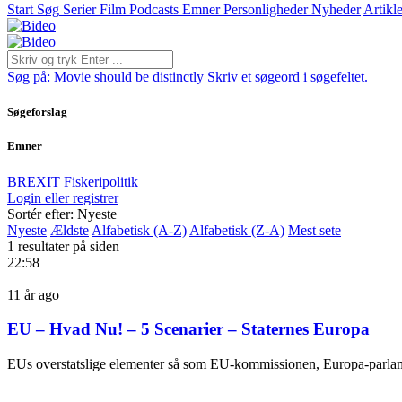
Start
Søg
Serier
Film
Podcasts
Emner
Personligheder
Nyheder
Artikle
Søg på:
Movie should be distinctly
Skriv et søgeord i søgefeltet.
Søgeforslag
Emner
BREXIT
Fiskeripolitik
Login eller registrer
Sortér efter: Nyeste
Nyeste
Ældste
Alfabetisk (A-Z)
Alfabetisk (Z-A)
Mest sete
1 resultater på siden
22:58
11 år ago
EU – Hvad Nu! – 5 Scenarier – Staternes Europa
EUs overstatslige elementer så som EU-kommissionen, Europa-parlame