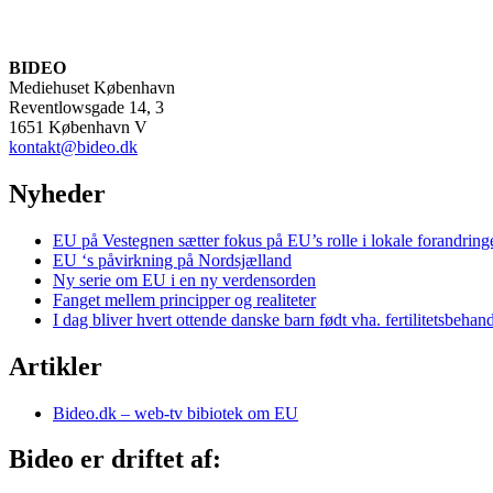
BIDEO
Mediehuset København
Reventlowsgade 14, 3
1651 København V
kontakt@bideo.dk
Nyheder
EU på Vestegnen sætter fokus på EU’s rolle i lokale forandring
EU ‘s påvirkning på Nordsjælland
Ny serie om EU i en ny verdensorden
Fanget mellem principper og realiteter
I dag bliver hvert ottende danske barn født vha. fertilitetsbehan
Artikler
Bideo.dk – web-tv bibiotek om EU
Bideo er driftet af: