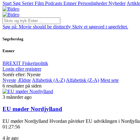
Start
Søg
Serier
Film
Podcasts
Emner
Personligheder
Nyheder
Artikle
Søg på:
Movie should be distinctly
Skriv et søgeord i søgefeltet.
Søgeforslag
Emner
BREXIT
Fiskeripolitik
Login eller registrer
Sortér efter: Nyeste
Nyeste
Ældste
Alfabetisk (A-Z)
Alfabetisk (Z-A)
Mest sete
6 resultater på siden
3 måneder ago
EU møder Nordjylland
EU møder Nordjylland Hvordan påvirker EU udviklingen i Nordjylla
01:27:56
4 år ago