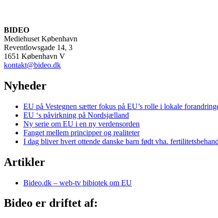
BIDEO
Mediehuset København
Reventlowsgade 14, 3
1651 København V
kontakt@bideo.dk
Nyheder
EU på Vestegnen sætter fokus på EU’s rolle i lokale forandring
EU ‘s påvirkning på Nordsjælland
Ny serie om EU i en ny verdensorden
Fanget mellem principper og realiteter
I dag bliver hvert ottende danske barn født vha. fertilitetsbehan
Artikler
Bideo.dk – web-tv bibiotek om EU
Bideo er driftet af: