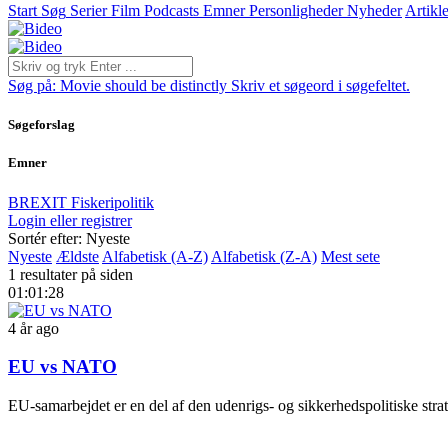
Start
Søg
Serier
Film
Podcasts
Emner
Personligheder
Nyheder
Artikle
Søg på:
Movie should be distinctly
Skriv et søgeord i søgefeltet.
Søgeforslag
Emner
BREXIT
Fiskeripolitik
Login eller registrer
Sortér efter: Nyeste
Nyeste
Ældste
Alfabetisk (A-Z)
Alfabetisk (Z-A)
Mest sete
1 resultater på siden
01:01:28
4 år ago
EU vs NATO
EU-samarbejdet er en del af den udenrigs- og sikkerhedspolitiske strat