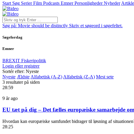
Start
Søg
Serier
Film
Podcasts
Emner
Personligheder
Nyheder
Artikle
Søg på:
Movie should be distinctly
Skriv et søgeord i søgefeltet.
Søgeforslag
Emner
BREXIT
Fiskeripolitik
Login eller registrer
Sortér efter: Nyeste
Nyeste
Ældste
Alfabetisk (A-Z)
Alfabetisk (Z-A)
Mest sete
3 resultater på siden
28:59
9 år ago
EU tæt på dig – Det fælles europæiske samarbejde om
Hvordan kan europæiske samfundet bidrager til løsning af situationen?
28:25