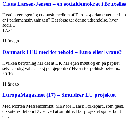
Claus Larsen-Jensen – en socialdemokrat i Bruxelles
Hvad laver egentlig et dansk medlem af Europa-parlamentet når han
er i parlamentsbygningen? Det forsøger denne udsendelse, hvor
socia...
17:34
11 år ago
Danmark i EU med forbehold – Euro eller Krone?
Hvilken betydning har det at DK har egen mønt og en på papiret
selvstændig valuta – og pengepolitik? Hvor stor politisk betydni...
25:16
11 år ago
EuropaMagasinet (17) – Smuldrer EU projektet
Med Morten Messerschmidt, MEP for Dansk Folkeparti, som gæst,
diskuteres det om EU er ved at smuldre. Har projektet spillet fallit
el...