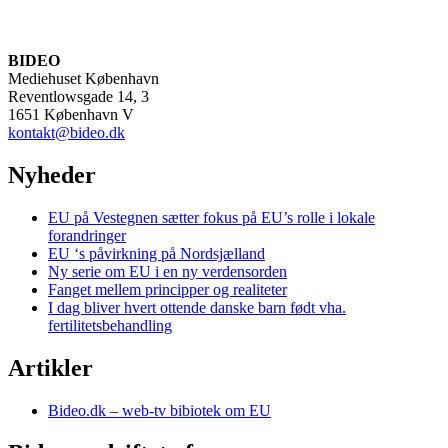
BIDEO
Mediehuset København
Reventlowsgade 14, 3
1651 København V
kontakt@bideo.dk
Nyheder
EU på Vestegnen sætter fokus på EU’s rolle i lokale
forandringer
EU ‘s påvirkning på Nordsjælland
Ny serie om EU i en ny verdensorden
Fanget mellem principper og realiteter
I dag bliver hvert ottende danske barn født vha.
fertilitetsbehandling
Artikler
Bideo.dk – web-tv bibiotek om EU