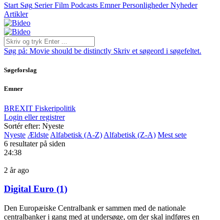
Start
Søg
Serier
Film
Podcasts
Emner
Personligheder
Nyheder
Artikler
Søg på:
Movie should be distinctly
Skriv et søgeord i søgefeltet.
Søgeforslag
Emner
BREXIT
Fiskeripolitik
Login eller registrer
Sortér efter: Nyeste
Nyeste
Ældste
Alfabetisk (A-Z)
Alfabetisk (Z-A)
Mest sete
6 resultater på siden
24:38
2 år ago
Digital Euro (1)
Den Europæiske Centralbank er sammen med de nationale
centralbanker i gang med at undersøge, om der skal indføres en