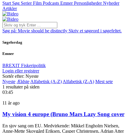
Start
Søg
Serier
Film
Podcasts
Emner
Personligheder
Nyheder
Artikler
Søg på:
Movie should be distinctly
Skriv et søgeord i søgefeltet.
Søgeforslag
Emner
BREXIT
Fiskeripolitik
Login eller registrer
Sortér efter: Nyeste
Nyeste
Ældste
Alfabetisk (A-Z)
Alfabetisk (Z-A)
Mest sete
1 resultater på siden
03:45
11 år ago
My vision 4 europe (Bruno Mars Lazy Song cover
En sjov sang om EU. Medvirkende: Mikkel Engholm Nielsen,
Anne-Mette Skovgård Eriksen, Casper Christensen, Adrian Atter