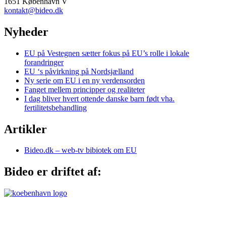
1651 København V
kontakt@bideo.dk
Nyheder
EU på Vestegnen sætter fokus på EU’s rolle i lokale
forandringer
EU ‘s påvirkning på Nordsjælland
Ny serie om EU i en ny verdensorden
Fanget mellem principper og realiteter
I dag bliver hvert ottende danske barn født vha.
fertilitetsbehandling
Artikler
Bideo.dk – web-tv bibiotek om EU
Bideo er driftet af: