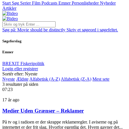
Start
Søg
Serier
Film
Podcasts
Emner
Personligheder
Nyheder
Artikler
Søg på:
Movie should be distinctly
Skriv et søgeord i søgefeltet.
Søgeforslag
Emner
BREXIT
Fiskeripolitik
Login eller registrer
Sortér efter: Nyeste
Nyeste
Ældste
Alfabetisk (A-Z)
Alfabetisk (Z-A)
Mest sete
3 resultater på siden
07:23
17 år ago
Medier Uden Grænser – Reklamer
På tv og i radioen er der skrappe reklameregler. I aviserne og på
internettet er der frit slag. Hvorfor egentlig det. Hvem gavner det...