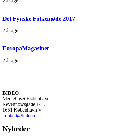
2 år ago
Det Fynske Folkemøde 2017
2 år ago
EuropaMagasinet
2 år ago
BIDEO
Mediehuset København
Reventlowsgade 14, 3
1651 København V
kontakt@bideo.dk
Nyheder