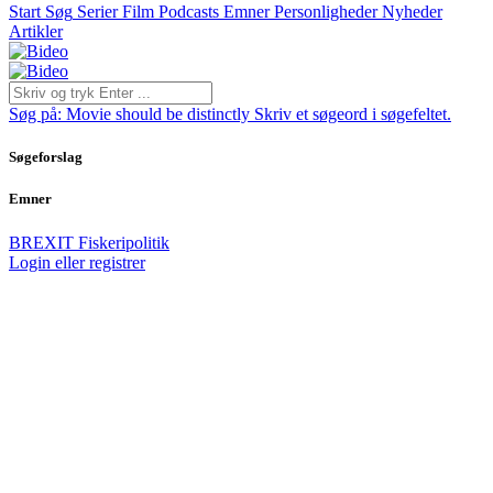
Start
Søg
Serier
Film
Podcasts
Emner
Personligheder
Nyheder
Artikler
Søg på:
Movie should be distinctly
Skriv et søgeord i søgefeltet.
Søgeforslag
Emner
BREXIT
Fiskeripolitik
Login eller registrer